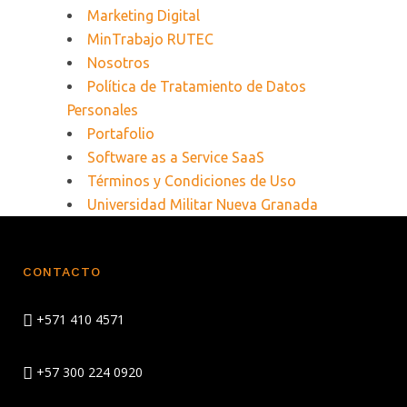
Marketing Digital
MinTrabajo RUTEC
Nosotros
Política de Tratamiento de Datos
Personales
Portafolio
Software as a Service SaaS
Términos y Condiciones de Uso
Universidad Militar Nueva Granada
CONTACTO
+571 410 4571
+57 300 224 0920