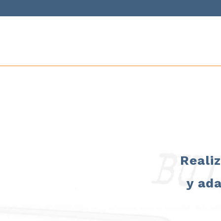
Reali
y ad